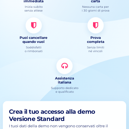
immediata
carta
Inizia subito
Nessuna carta per
senza attese
i 30 giorni di prova
Puoi cancellare
Prova
quando vuoi
completa
Soddisfatti
Senza limiti
o rimborsati
né vincoli
Assistenza
italiana
Supporto dedicato
e qualificato
Crea il tuo accesso alla demo
Versione Standard
I tuoi dati della demo non vengono conservati oltre il