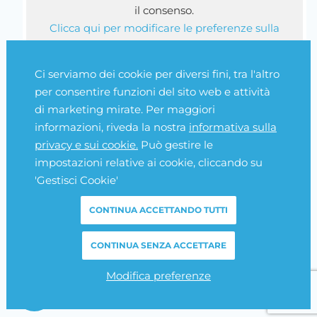
il consenso.
Clicca qui per modificare le preferenze sulla
Cookie Policy
Ci serviamo dei cookie per diversi fini, tra l'altro
per consentire funzioni del sito web e attività
di marketing mirate. Per maggiori
informazioni, riveda la nostra
informativa sulla
©Copyright 2026 - Fattura elettronica e magazzino - Tutti i diritti
privacy e sui cookie.
Può gestire le
impostazioni relative ai cookie, cliccando su
sono riservati. | P.IVA 08113420726
'Gestisci Cookie'
Privacy
CONTINUA ACCETTANDO TUTTI
Cookie Policy
CONTINUA SENZA ACCETTARE
Gestisci Cookie
Modifica preferenze
Credits