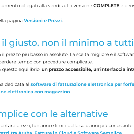
cumenti collegati alla vendita. La versione
COMPLETE
è pens
ella pagina
Versioni e Prezzi
.
l giusto, non il minimo a tutti 
il prezzo più basso in assoluto. La scelta migliore è il softwar
n perdere tempo con procedure complicate.
a questo equilibrio:
un prezzo accessibile, un'interfaccia int
ina dedicata al
software di fatturazione elettronica per forfe
one elettronica con magazzino
.
plice con le alternative
ontare prezzi, funzioni e limiti delle soluzioni più conosci
rezzi tra Aruba, Fatture in Cloud e Software Semplice
.