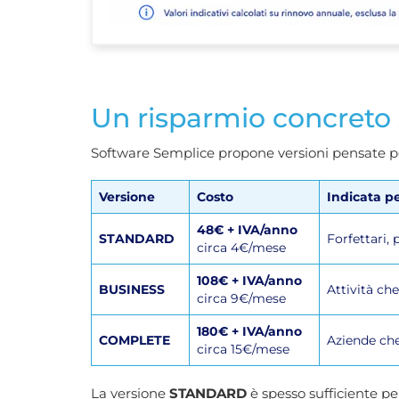
Un risparmio concreto s
Software Semplice propone versioni pensate per
Versione
Costo
Indicata p
48€ + IVA/anno
STANDARD
Forfettari, 
circa 4€/mese
108€ + IVA/anno
BUSINESS
Attività ch
circa 9€/mese
180€ + IVA/anno
COMPLETE
Aziende che
circa 15€/mese
La versione
STANDARD
è spesso sufficiente pe