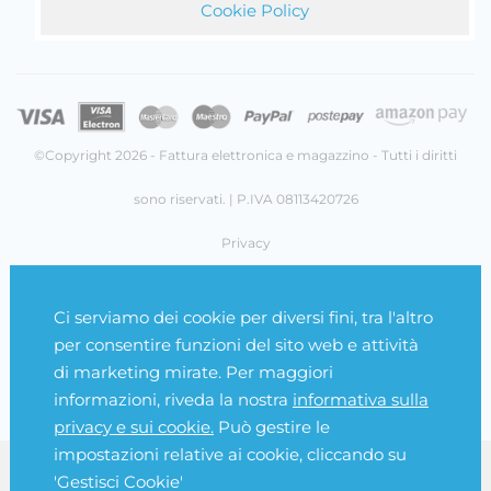
Cookie Policy
©Copyright 2026 - Fattura elettronica e magazzino - Tutti i diritti
sono riservati. | P.IVA 08113420726
Privacy
Cookie Policy
Ci serviamo dei cookie per diversi fini, tra l'altro
Gestisci Cookie
per consentire funzioni del sito web e attività
di marketing mirate. Per maggiori
Credits
informazioni, riveda la nostra
informativa sulla
privacy e sui cookie.
Può gestire le
impostazioni relative ai cookie, cliccando su
Questo plugin utilizza cookie per raccogliere dati e cookie
'Gestisci Cookie'