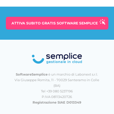
ATTIVA SUBITO
GRATIS
SOFTWARE SEMPLICE
SoftwareSemplice
è un marchio di Labonext s.r.l.
Via Giuseppe Romita, 11 - 70029 Santeramo in Colle
(BA)
Tel +39 080 5237196
P.IVA 08113420726
Registrazione SIAE D013349