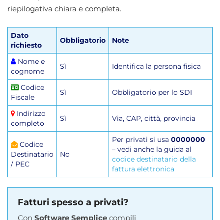
riepilogativa chiara e completa.
Dato
Obbligatorio
Note
richiesto
Nome e
Sì
Identifica la persona fisica
cognome
Codice
Sì
Obbligatorio per lo SDI
Fiscale
Indirizzo
Sì
Via, CAP, città, provincia
completo
Per privati si usa
0000000
Codice
– vedi anche la guida al
Destinatario
No
codice destinatario della
/ PEC
fattura elettronica
Fatturi spesso a privati?
Con
Software Semplice
compili