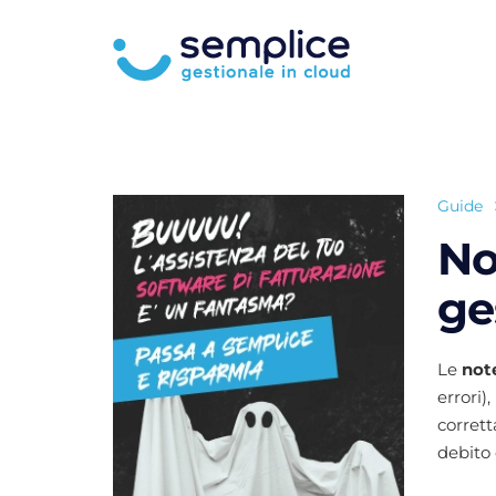
Guide
No
ge
Le
note
errori),
corrett
debito 