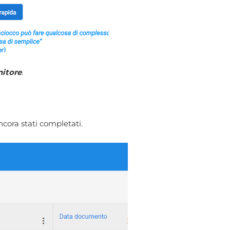
nitore
.
cora stati completati.