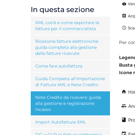
In questa sezione
XML cos'è e come esportare le
fatture per il commercialista
Ricezione fatture elettroniche:
Per con
guida completa alla gestione
delle fatture ricevute
Legend
Busta 
Come fare autofattura
Icone 
Guida Completa all'Importazione
di Fatture XML e Note Credito
Note Credito da ricevere: guida
alla gestione e registrazione
incasso
Import Autofattura XML
CIG e CUP in fattura elettronica: