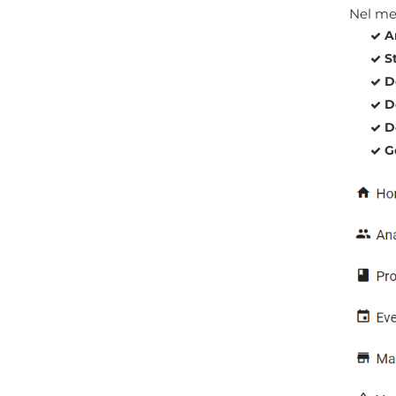
Nel men
A
S
D
D
D
G