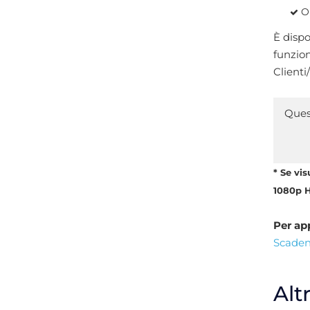
O
È disp
funzion
Clienti/
Quest
* Se vis
1080p 
Per ap
Scadenz
Alt