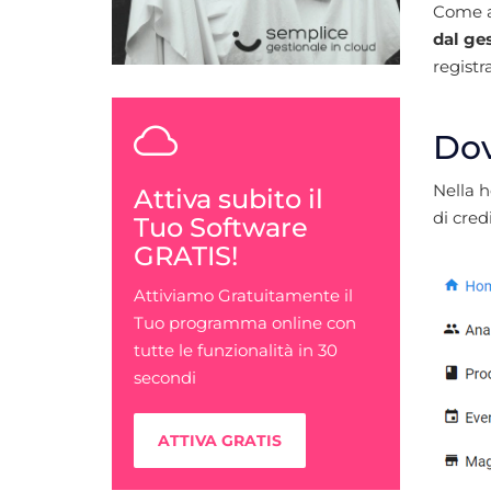
Come ac
dal ge
registr
Dov
Nella h
Attiva subito il
di cred
Tuo Software
GRATIS!
Attiviamo Gratuitamente il
Tuo programma online con
tutte le funzionalità in 30
secondi
ATTIVA GRATIS