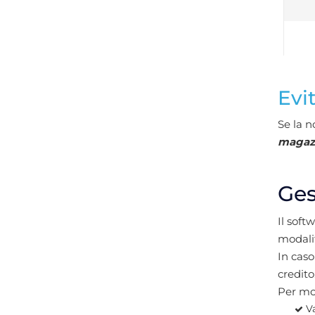
Evi
Se la n
magaz
Ges
Il soft
modali
In caso
credito
Per mod
Va