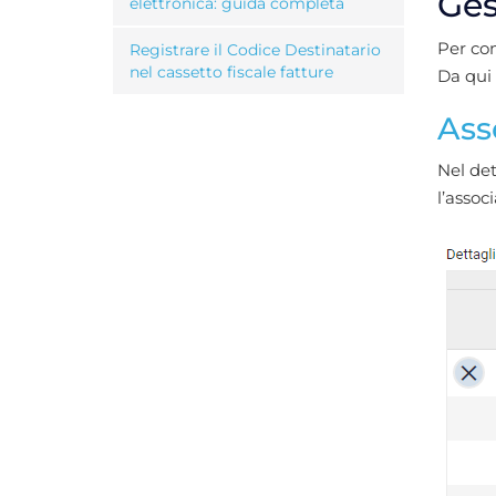
Ges
elettronica: guida completa
Per com
Registrare il Codice Destinatario
nel cassetto fiscale fatture
Da qui 
Ass
Nel det
l’assoc