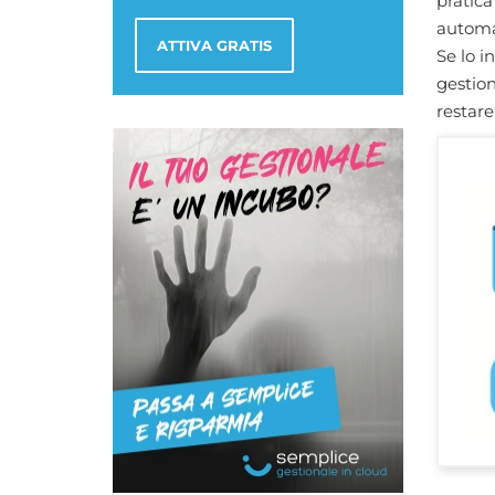
pratica
automa
ATTIVA GRATIS
Se lo i
gestio
restare