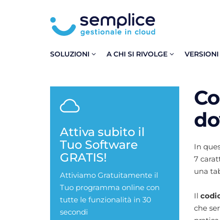
SOLUZIONI
A CHI SI RIVOLGE
VERSIONI
Co
do
Attiva subito il
Tuo Software
In ques
GRATIS!
7 carat
una tab
Attiviamo Gratuitamente il
Tuo programma online con
Il
codic
tutte le funzionalità in 30
che ser
secondi