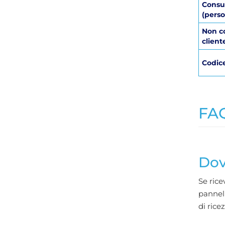
Consu
(perso
Non co
client
Codice
FAQ
Dov
Se rice
pannell
di rice