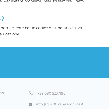
. Per evitare problemi, inserisci sempre il dato
o?
ndo il cliente ha un codice destinatario attivo,
a ricezione.
ZZI
+39 080 5237196
I
info [at] softwaresemplice.it