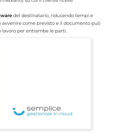
rmediario) su cui il cliente riceve
tware
del destinatario, riducendo tempi e
n avvenire come previsto e il documento può
 lavoro per entrambe le parti.