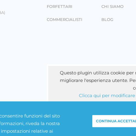
FORFETTARI
CHI SIAMO
BA)
COMMERCIALISTI
BLOG
Questo plugin utilizza cookie per r
migliorare l'esperienza utente. Per
c
Clicca qui per modificare
 consentire funzioni del sito
CONTINUA ACCETTA
ormazioni, riveda la nostra
 impostazioni relative ai