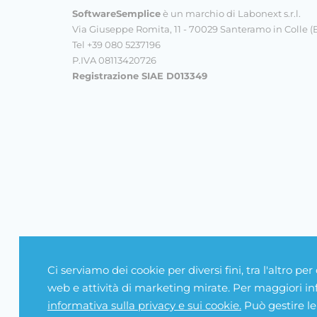
SoftwareSemplice
è un marchio di Labonext s.r.l.
Via Giuseppe Romita, 11 - 70029 Santeramo in Colle (
Tel +39 080 5237196
P.IVA 08113420726
Registrazione SIAE D013349
Ci serviamo dei cookie per diversi fini, tra l'altro per
web e attività di marketing mirate. Per maggiori inf
informativa sulla privacy e sui cookie.
Può gestire le