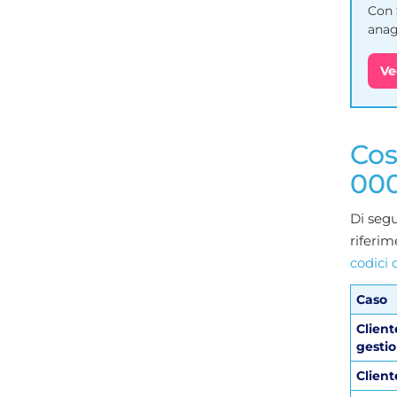
Con
anagr
Ve
Cos
00
Di segu
riferim
codici 
Caso
Client
gestio
Clien