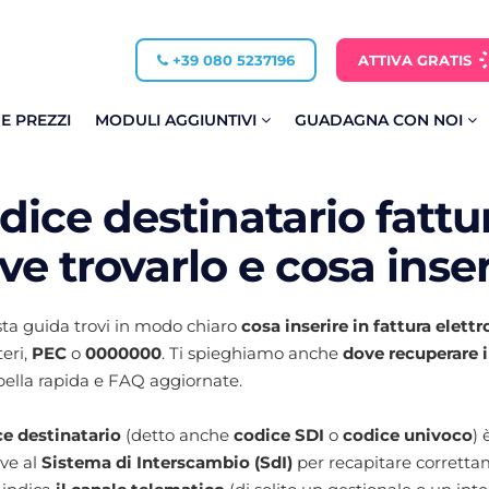
+39 080 5237196
ATTIVA GRATIS
 E PREZZI
MODULI AGGIUNTIVI
GUADAGNA CON NOI
dice destinatario fattur
ve trovarlo e cosa inser
ta guida trovi in modo chiaro
cosa inserire in fattura elettr
teri,
PEC
o
0000000
. Ti spieghiamo anche
dove recuperare i
ella rapida e FAQ aggiornate.
e destinatario
(detto anche
codice SDI
o
codice univoco
) 
ve al
Sistema di Interscambio (SdI)
per recapitare correttame