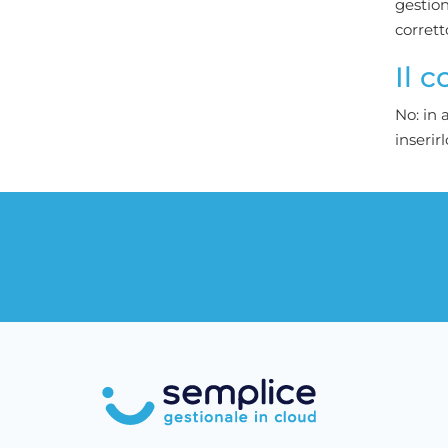
gestion
corrett
Il 
No: in 
inserir