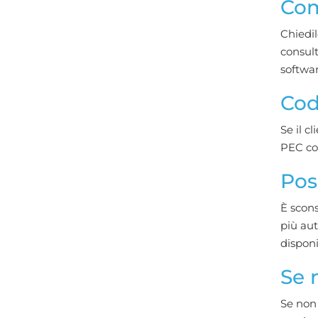
Com
Chiedil
consult
softwar
Cod
Se il c
PEC com
Pos
È scons
più aut
disponi
Se 
Se non 