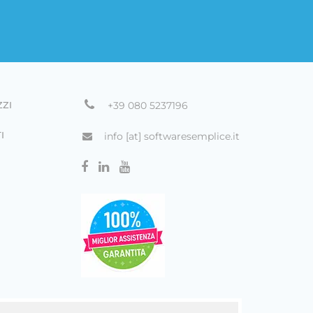
ZZI
+39 080 5237196
I
info [at] softwaresemplice.it