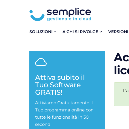
SOLUZIONI
A CHI SI RIVOLGE
VERSIONI
Ac
li
Attiva subito il
Tuo Software
L'
GRATIS!
Attiviamo Gratuitamente il
Tuo programma online con
tutte le funzionalità in 30
secondi