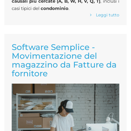
causali più cercate (A, B, W, H, V, Q, T)
, inclusi i
casi tipici del
condominio
.
Leggi tutto
Software Semplice -
Movimentazione del
magazzino da Fatture da
fornitore