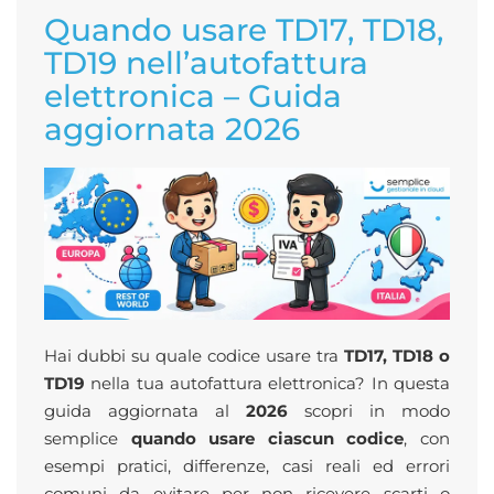
Quando usare TD17, TD18,
TD19 nell’autofattura
elettronica – Guida
aggiornata 2026
Hai dubbi su quale codice usare tra
TD17, TD18 o
TD19
nella tua autofattura elettronica? In questa
guida aggiornata al
2026
scopri in modo
semplice
quando usare ciascun codice
, con
esempi pratici, differenze, casi reali ed errori
comuni da evitare per non ricevere scarti o