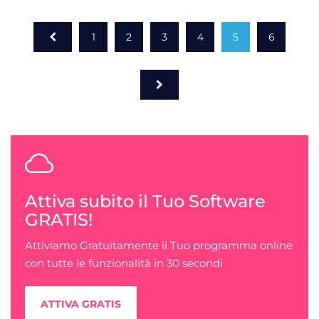
1
2
3
4
5
6
Attiva subito il Tuo Software
GRATIS!
Attiviamo Gratuitamente il Tuo programma online
con tutte le funzionalità in 30 secondi
ATTIVA GRATIS