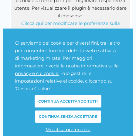
e cookie di terze parti per migliorare l'esperienza
utente. Per visualizzare il plugin è necessario dare
il consenso.
Clicca qui per modificare le preferenze sulla
Cookie Policy
Ci serviamo dei cookie per diversi fini, tra l'altro
per consentire funzioni del sito web e attività
di marketing mirate. Per maggiori
informazioni, riveda la nostra
informativa sulla
©Copyright 2026 - Fattura elettronica e magazzino - Tutti i diritti
privacy e sui cookie.
Può gestire le
impostazioni relative ai cookie, cliccando su
sono riservati. | P.IVA 08113420726
'Gestisci Cookie'
Privacy
CONTINUA ACCETTANDO TUTTI
Cookie Policy
CONTINUA SENZA ACCETTARE
Gestisci Cookie
Modifica preferenze
Credits