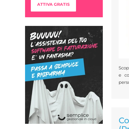
ATTIVA GRATIS
Scop
e co
pers
Co