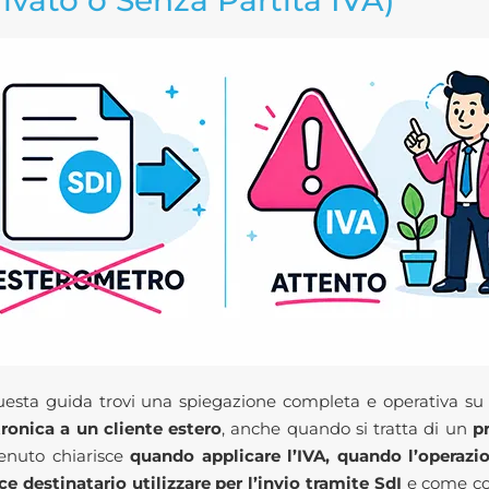
rivato o Senza Partita IVA)
uesta guida trovi una spiegazione completa e operativa s
tronica a un cliente estero
, anche quando si tratta di un
p
enuto chiarisce
quando applicare l’IVA, quando l’operaz
ce destinatario utilizzare per l’invio tramite SdI
e come com