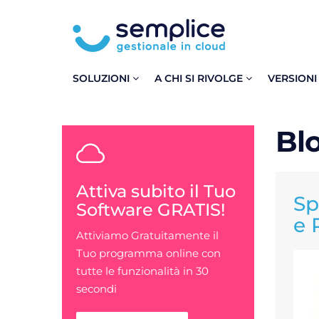
SOLUZIONI
A CHI SI RIVOLGE
VERSIONI
Bl
Attiva subito il Tuo
Sp
Software GRATIS!
e 
Attiviamo Gratuitamente il
Tuo programma online con
tutte le funzionalità in 30
secondi