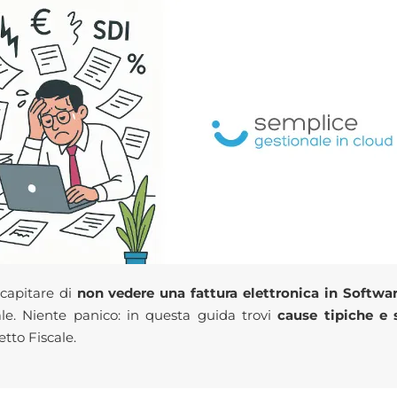
capitare di
non vedere una fattura elettronica in Softwa
ale. Niente panico: in questa guida trovi
cause tipiche e 
tto Fiscale.