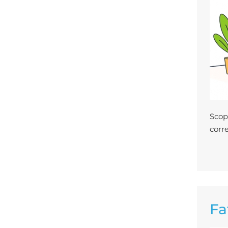
Sco
corr
Fa