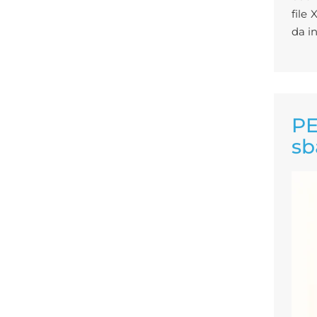
file
da in
PE
sb