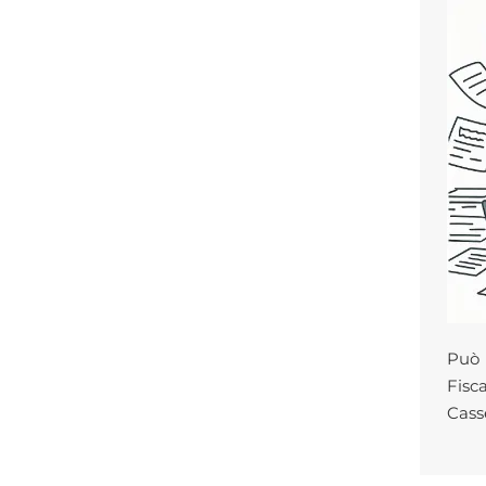
Può 
Fisc
Casse